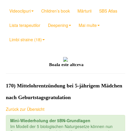
Videoclipuri
Children’s book
Mărturii
SBS Atlas
Lista terapeutilor
Deepening
Mai multe
Limbi straine (18)
Boala este altceva
170) Mittelohrentzündung bei 5-jährigem Mädchen
nach Geburtstagsgratulation
Zurück zur Übersicht
Mini-Wiederholung der 5BN-Grundlagen
Im Modell der 5 biologischen Naturgesetze können nun