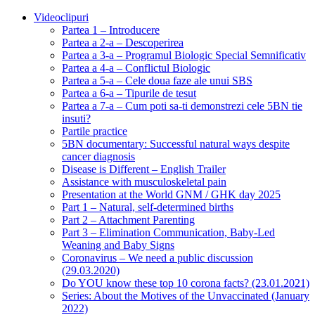
Videoclipuri
Partea 1 – Introducere
Partea a 2-a – Descoperirea
Partea a 3-a – Programul Biologic Special Semnificativ
Partea a 4-a – Conflictul Biologic
Partea a 5-a – Cele doua faze ale unui SBS
Partea a 6-a – Tipurile de tesut
Partea a 7-a – Cum poti sa-ti demonstrezi cele 5BN tie
insuti?
Partile practice
5BN documentary: Successful natural ways despite
cancer diagnosis
Disease is Different – English Trailer
Assistance with musculoskeletal pain
Presentation at the World GNM / GHK day 2025
Part 1 – Natural, self-determined births
Part 2 – Attachment Parenting
Part 3 – Elimination Communication, Baby-Led
Weaning and Baby Signs
Coronavirus – We need a public discussion
(29.03.2020)
Do YOU know these top 10 corona facts? (23.01.2021)
Series: About the Motives of the Unvaccinated (January
2022)