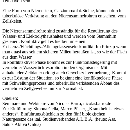
Teil davon sein.
Eine Form von Nierenstein, Calziumoxolat-Steine, können durch
tuberkulöse Verkäsung an den Nierensammelrohren entstehen, vom
Zellskelett.
Die Nierensammelrohre sind zuständig für die Regulierung des
Wasser- und Elektrolythaushaltes und werden vom Stammhirn
gesteuert. Konfliktiv geht es hierbei um einen
Existenz-/Flüchtlings-/Alleingelassenseinskonflikt. Im Prinzip wenn
man quasi aus seinem sicheren Milieu heraußen ist, so wie der Fisch
aus dem Wasser.
In konfliktaktiver Phase kommt es zur Funktionssteigerung mit
vermehrter Wasserrückresorption in den Organismus. Mit
anhaltender Zeitdauer erfolgt auch Gewebszellvermehrung. Kommt
es zur Lösung der Situation, so beginnt eine konfliktgelöste Phase
mit Schwellungsprozess und tuberkulös verkäsenden Abbau des
vermehrten Zellgewebes hin zur Normalität.
Quellen:
Seminare und Webinare von Nicolas Barro, nicolasbarro.de
Zur Einführung: Simona Cella, Marco Pfister, „Krankheit ist etwas
anderes“, Einführungsbüchlein zu den fünf biologischen
Naturgesetze des ital. Studienverbandes A.L.B.A. (heute: Ass.
Saluta Aktiva Onlus)