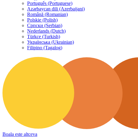
Português (Portuguese)
Azərbaycan dili (Azerbaijani)
Română (Romanian)
Polskie (Polish)
Српски (Serbian)
Nederlands (Dutch)
Türkçe (Turkish)
Українська (Ukrainian)
Filipino (Tagalog)
Boala este altceva