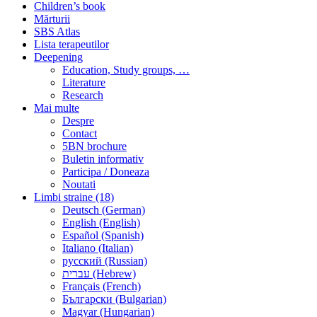
Children’s book
Mărturii
SBS Atlas
Lista terapeutilor
Deepening
Education, Study groups, …
Literature
Research
Mai multe
Despre
Contact
5BN brochure
Buletin informativ
Participa / Doneaza
Noutati
Limbi straine (18)
Deutsch (German)
English (English)
Español (Spanish)
Italiano (Italian)
русский (Russian)
עברית (Hebrew)
Français (French)
Български (Bulgarian)
Magyar (Hungarian)