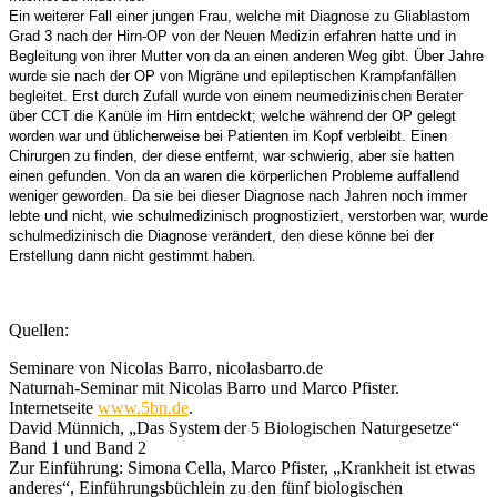
Ein weiterer Fall einer jungen Frau, welche mit Diagnose zu Gliablastom
Grad 3 nach der Hirn-OP von der Neuen Medizin erfahren hatte und in
Begleitung von ihrer Mutter von da an einen anderen Weg gibt. Über Jahre
wurde sie nach der OP von Migräne und epileptischen Krampfanfällen
begleitet. Erst durch Zufall wurde von einem neumedizinischen Berater
über CCT die Kanüle im Hirn entdeckt; welche während der OP gelegt
worden war und üblicherweise bei Patienten im Kopf verbleibt. Einen
Chirurgen zu finden, der diese entfernt, war schwierig, aber sie hatten
einen gefunden. Von da an waren die körperlichen Probleme auffallend
weniger geworden. Da sie bei dieser Diagnose nach Jahren noch immer
lebte und nicht, wie schulmedizinisch prognostiziert, verstorben war, wurde
schulmedizinisch die Diagnose verändert, den diese könne bei der
Erstellung dann nicht gestimmt haben.
Quellen:
Seminare von Nicolas Barro, nicolasbarro.de
Naturnah-Seminar mit Nicolas Barro und Marco Pfister.
Internetseite
www.5bn.de
.
David Münnich, „Das System der 5 Biologischen Naturgesetze“
Band 1 und Band 2
Zur Einführung: Simona Cella, Marco Pfister, „Krankheit ist etwas
anderes“, Einführungsbüchlein zu den fünf biologischen