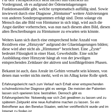
Vordergrund, ob es aufgrund der Ödemeinlagerungen
Funktionsausfälle gibt, welche symptomatisch auffällig sind. Sowie
inwieweit durch eine Diagnose „Hirntumor“ weitere Aktivierungen
von anderen Sonderprogrammen erfolgt sind. Denn solange ein
Mensch das alte Bild von Hirntumor in sich trägt, wird auch die
Angst darüber vorherrschen, was nun nach diesem alten Bild, diesen
alten Beschreibungen zu Hirntumore zu erwarten sein könnte.
Weiters kann sich durch eine entsprechend hohe Anzahl von
Rezidiven eine „Hirnzyste“ aufgrund der Gliaeinlagerungen bilden;
diese wird aber nicht als „Hirntumor“ bezeichnet. Eine „Zyste“
bedeutet Flüssigkeit in einer Haut, Gewebshülle. Eine solche
Ausbildung einer Hirnzyste hängt ab von der jeweiligen
entsprechenden Zeitdauer der aktiven und konfliktgelösten Phasen.
Bekannt ist auch, dass Areale im Gehirn vernarbt sein können, von
denen man weiter nichts merkt, weil es im Alltag keine Rolle spielt.
Erfahrungsbericht nach zum Verlauf nach Erhalt einer entsprechenden
schulmedizinischer Diagnose gibt es wenige. Die meisten der Patienten
lassen sich operieren bzw. bestrahlen. Dennoch gibt es
Erfahrungsberichte: Notwendig war sich Zeit gewähren zu lassen und zu
späterem Zeitpunkt eine neue Aufnahme machen zu lassen. So ein
Betroffener aus den Benelux-Staaten, welcher veröffentlicht wurde und im
Internet zu finden ist.