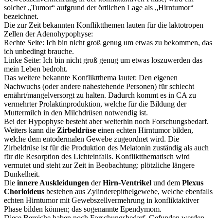
solcher „Tumor“ aufgrund der örtlichen Lage als „Hirntumor“
bezeichnet.
Die zur Zeit bekannten Konfliktthemen lauten für die laktotropen
Zellen der Adenohypophyse:
Rechte Seite: Ich bin nicht groß genug um etwas zu bekommen, das
ich unbedingt brauche.
Linke Seite: Ich bin nicht groß genug um etwas loszuwerden das
mein Leben bedroht.
Das weitere bekannte Konfliktthema lautet: Den eigenen
Nachwuchs (oder andere nahestehende Personen) für schlecht
ernährt/mangelversorgt zu halten. Dadurch kommt es in CA zu
vermehrter Prolaktinproduktion, welche für die Bildung der
Muttermilch in den Milchdrüsen notwendig ist.
Bei der Hypophyse besteht aber weiterhin noch Forschungsbedarf.
Weiters kann die
Zirbeldrüse
einen echten Hirntumor bilden,
welche dem entodermalen Gewebe zugeordnet wird. Die
Zirbeldrüse ist für die Produktion des Melatonin zuständig als auch
für die Resorption des Lichteinfalls. Konfliktthematisch wird
vermutet und steht zur Zeit in Beobachtung: plötzliche längere
Dunkelheit.
Die
innere Auskleidungen
der
Hirn-Ventrikel
und dem
Plexus
Chorioideus
bestehen aus Zylinderepithelgewebe, welche ebenfalls
echten Hirntumor mit Gewebszellvermehrung in konfliktaktiver
Phase bilden können; das sogenannte Ependymom.
Diese Bereiche haben noch Forschungsbedarf. Gefunden werden