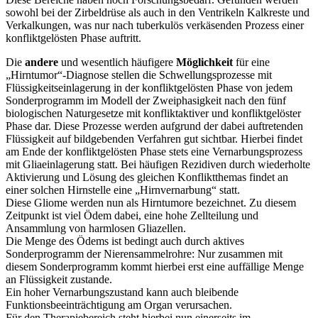
sowohl bei der Zirbeldrüse als auch in den Ventrikeln Kalkreste und
Verkalkungen, was nur nach tuberkulös verkäsenden Prozess einer
konfliktgelösten Phase auftritt.
Die
andere
und wesentlich häufigere
Möglichkeit
für eine
„Hirntumor“-Diagnose stellen die Schwellungsprozesse mit
Flüssigkeitseinlagerung in der konfliktgelösten Phase von jedem
Sonderprogramm im Modell der Zweiphasigkeit nach den fünf
biologischen Naturgesetze mit konfliktaktiver und konfliktgelöster
Phase dar. Diese Prozesse werden aufgrund der dabei auftretenden
Flüssigkeit auf bildgebenden Verfahren gut sichtbar. Hierbei findet
am Ende der konfliktgelösten Phase stets eine Vernarbungsprozess
mit Gliaeinlagerung statt. Bei häufigen Rezidiven durch wiederholte
Aktivierung und Lösung des gleichen Konfliktthemas findet an
einer solchen Hirnstelle eine „Hirnvernarbung“ statt.
Diese Gliome werden nun als Hirntumore bezeichnet. Zu diesem
Zeitpunkt ist viel Ödem dabei, eine hohe Zellteilung und
Ansammlung von harmlosen Gliazellen.
Die Menge des Ödems ist bedingt auch durch aktives
Sonderprogramm der Nierensammelrohre: Nur zusammen mit
diesem Sonderprogramm kommt hierbei erst eine auffällige Menge
an Flüssigkeit zustande.
Ein hoher Vernarbungszustand kann auch bleibende
Funktionsbeeinträchtigung am Organ verursachen.
Für den Therapiebereich steht hierbei nun einerseits im