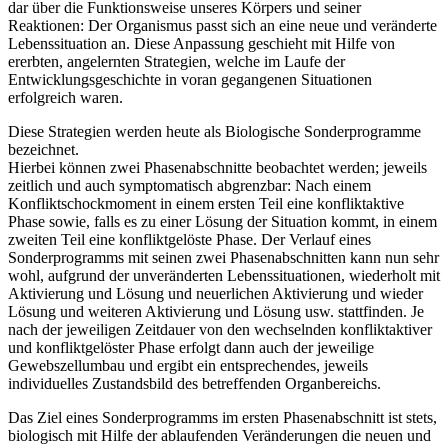
dar über die Funktionsweise unseres Körpers und seiner
Reaktionen: Der Organismus passt sich an eine neue und veränderte
Lebenssituation an. Diese Anpassung geschieht mit Hilfe von
ererbten, angelernten Strategien, welche im Laufe der
Entwicklungsgeschichte in voran gegangenen Situationen
erfolgreich waren.
Diese Strategien werden heute als Biologische Sonderprogramme
bezeichnet.
Hierbei können zwei Phasenabschnitte beobachtet werden; jeweils
zeitlich und auch symptomatisch abgrenzbar: Nach einem
Konfliktschockmoment in einem ersten Teil eine konfliktaktive
Phase sowie, falls es zu einer Lösung der Situation kommt, in einem
zweiten Teil eine konfliktgelöste Phase. Der Verlauf eines
Sonderprogramms mit seinen zwei Phasenabschnitten kann nun sehr
wohl, aufgrund der unveränderten Lebenssituationen, wiederholt mit
Aktivierung und Lösung und neuerlichen Aktivierung und wieder
Lösung und weiteren Aktivierung und Lösung usw. stattfinden. Je
nach der jeweiligen Zeitdauer von den wechselnden konfliktaktiver
und konfliktgelöster Phase erfolgt dann auch der jeweilige
Gewebszellumbau und ergibt ein entsprechendes, jeweils
individuelles Zustandsbild des betreffenden Organbereichs.
Das Ziel eines Sonderprogramms im ersten Phasenabschnitt ist stets,
biologisch mit Hilfe der ablaufenden Veränderungen die neuen und