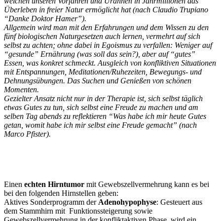
welchen unseren Vorfahren und Urahnen in Jahrmillionen das
Überleben in freier Natur ermöglicht hat (nach Claudio Trupiano
“Danke Doktor Hamer”).
Allgemein wird man mit den Erfahrungen und dem Wissen zu den
fünf biologischen Naturgesetzen auch lernen, vermehrt auf sich
selbst zu achten; ohne dabei in Egoismus zu verfallen: Weniger auf
“gesunde” Ernährung (was soll das sein?), aber auf “gutes”
Essen, was konkret schmeckt. Ausgleich von konfliktiven Situationen
mit Entspannungen, Meditationen/Ruhezeiten, Bewegungs- und
Dehnungsübungen. Das Suchen und Genießen von schönen
Momenten.
Gezielter Ansatz nicht nur in der Therapie ist, sich selbst täglich
etwas Gutes zu tun, sich selbst eine Freude zu machen und am
selben Tag abends zu reflektieren “Was habe ich mir heute Gutes
getan, womit habe ich mir selbst eine Freude gemacht” (nach
Marco Pfister).
Einen
echten Hirntumor
mit Gewebszellvermehrung kann es bei
bei den folgenden Hirnstellen geben:
Aktives Sonderprogramm der
Adenohypophyse
: Gesteuert aus
dem Stammhirn mit Funktionssteigerung sowie
Gewebszellvermehrung in der konfliktaktiven Phase, wird ein