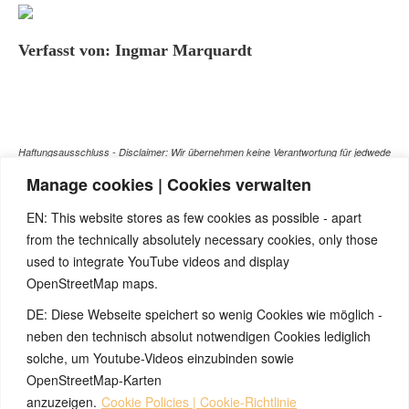
Verfasst von: Ingmar Marquardt
Haftungsausschluss - Disclaimer: Wir übernehmen keine Verantwortung für jedwede
Handlung oder Unterlassung, die sich auf die hier aufgeführten Informationen,
Manage cookies | Cookies verwalten
Meinungen oder Links bezieht. Dies gilt auch und insbesondere für die
gesundheitlich relevanten Beiträge, die selbstverständlich kein Ersatz für ein
EN: This website stores as few cookies as possible - apart
Gespräch mit dem Arzt Ihres Vertrauens darstellen können. Bei den Texten auf
from the technically absolutely necessary cookies, only those
dieser Webseite handelt es sich nicht um Therapieempfehlungen oder gar um den
used to integrate YouTube videos and display
Versuch einer Diagnose oder Behandlung! Wir übernehmen keinerlei Gewähr für die
OpenStreetMap maps.
Korrektheit, Aktualität, Vollständigkeit oder Qualität der Informationen auf dieser
DE: Diese Webseite speichert so wenig Cookies wie möglich -
Website. Zusätzlich müssen wir jede Haftung oder Garantie ausschließen. Dies gilt
auch für alle Verweise (Links), die direkt oder indirekt angeboten werden. Wir
neben den technisch absolut notwendigen Cookies lediglich
können für die Inhalte solcher externen Sites, die Sie mittels eines Links oder
solche, um Youtube-Videos einzubinden sowie
sonstiger Hinweise erreichen, keine Verantwortung übernehmen. Ferner haften wir
OpenStreetMap-Karten
nicht für direkte oder indirekte Schäden, die auf Informationen zurückgeführt werden
anzuzeigen.
Cookie Policies | Cookie-Richtlinie