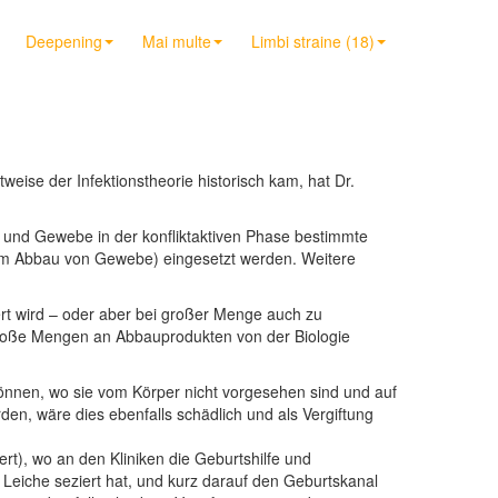
Deepening
Mai multe
Limbi straine (18)
eise der Infektionstheorie historisch kam, hat Dr.
tt und Gewebe in der konfliktaktiven Phase bestimmte
zum Abbau von Gewebe) eingesetzt werden. Weitere
rt wird – oder aber bei großer Menge auch zu
 große Mengen an Abbauprodukten von der Biologie
 können, wo sie vom Körper nicht vorgesehen sind und auf
n, wäre dies ebenfalls schädlich und als Vergiftung
ert), wo an den Kliniken die Geburtshilfe und
Leiche seziert hat, und kurz darauf den Geburtskanal