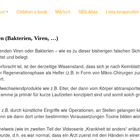
uri
Children’s book
Mărturii
SBS Atlas
Lista terapeutilor
en (Bakterien, Viren, …)
en Viren oder Bakterien – wie es zu dieser bisherigen falschen Sichtw
tet und belegt.
orscht ist, ist der derzeitige Wissenstand, dass sich je nach Keimbla
 Regenerationsphase als Helfer (z.B. in Form von Mikro-Chirurgen 
rt.
echselendprodukte wie z.B. Eiter, der dann vom Körper abtransportie
amme ja primär für kurze Laufzeiten konzipiert sind und somit solch
 z.B. durch künstliche Eingriffe wie Operationen, an Stellen gelangen
n sie dann dort unter bestimmten Voraussetzungen Toxine bilden würde
lweis (wie im zweiten Teil der Videoserie „Krankheit ist anders” erläut
, d.h. es war normal, dass ein Arzt zuerst mit den Händen in einer 