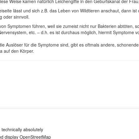
iese Weise kamen natürlich Leichengifte in den Geburtskanal der Frau, 
seite lässt und sich z.B. das Leben von Wildtieren anschaut, dann ist 
 oder sinnvoll.
 von Symptomen führen, weil sie zumeist nicht nur Bakterien abtöten, 
Nervensystem, etc. – d.h. es ist durchaus möglich, hiermit Symptome v
 die Auslöser für die Symptome sind, gibt es oftmals andere, schonend
a auf den Körper.
 technically absolutely
and display OpenStreetMap