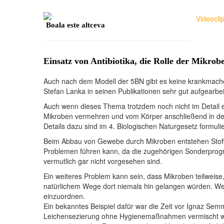
Videoclip
Boala este altceva
Einsatz von Antibiotika, die Rolle der Mikrob
Auch nach dem Modell der 5BN gibt es keine krankmachend
Stefan Lanka in seinen Publikationen sehr gut aufgearbei
Auch wenn dieses Thema trotzdem noch nicht im Detail erf
Mikroben vermehren und vom Körper anschließend in der
Details dazu sind im 4. Biologischen Naturgesetz formulie
Beim Abbau von Gewebe durch Mikroben entstehen Stoffw
Problemen führen kann, da die zugehörigen Sonderprogr
vermutlich gar nicht vorgesehen sind.
Ein weiteres Problem kann sein, dass Mikroben teilweise,
natürlichem Wege dort niemals hin gelangen würden. Wen
einzuordnen.
Ein bekanntes Beispiel dafür war die Zeit vor Ignaz Semme
Leichensezierung ohne Hygienemaßnahmen vermischt wurde