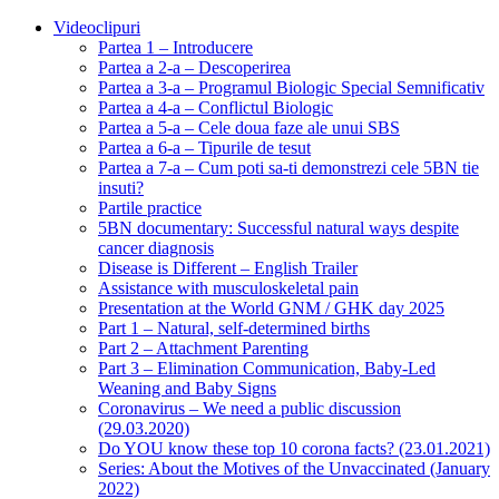
Videoclipuri
Partea 1 – Introducere
Partea a 2-a – Descoperirea
Partea a 3-a – Programul Biologic Special Semnificativ
Partea a 4-a – Conflictul Biologic
Partea a 5-a – Cele doua faze ale unui SBS
Partea a 6-a – Tipurile de tesut
Partea a 7-a – Cum poti sa-ti demonstrezi cele 5BN tie
insuti?
Partile practice
5BN documentary: Successful natural ways despite
cancer diagnosis
Disease is Different – English Trailer
Assistance with musculoskeletal pain
Presentation at the World GNM / GHK day 2025
Part 1 – Natural, self-determined births
Part 2 – Attachment Parenting
Part 3 – Elimination Communication, Baby-Led
Weaning and Baby Signs
Coronavirus – We need a public discussion
(29.03.2020)
Do YOU know these top 10 corona facts? (23.01.2021)
Series: About the Motives of the Unvaccinated (January
2022)