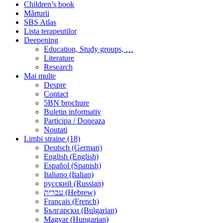
Children’s book
Mărturii
SBS Atlas
Lista terapeutilor
Deepening
Education, Study groups, …
Literature
Research
Mai multe
Despre
Contact
5BN brochure
Buletin informativ
Participa / Doneaza
Noutati
Limbi straine (18)
Deutsch (German)
English (English)
Español (Spanish)
Italiano (Italian)
русский (Russian)
עברית (Hebrew)
Français (French)
Български (Bulgarian)
Magyar (Hungarian)