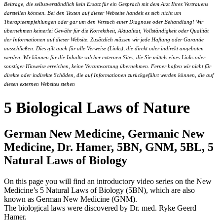
Beiträge, die selbstverständlich kein Ersatz für ein Gespräch mit dem Arzt Ihres Vertrauens
darstellen können. Bei den Texten auf dieser Webseite handelt es sich nicht um
Therapieempfehlungen oder gar um den Versuch einer Diagnose oder Behandlung! Wir
übernehmen keinerlei Gewähr für die Korrektheit, Aktualität, Vollständigkeit oder Qualität
der Informationen auf dieser Website. Zusätzlich müssen wir jede Haftung oder Garantie
ausschließen. Dies gilt auch für alle Verweise (Links), die direkt oder indirekt angeboten
werden. Wir können für die Inhalte solcher externen Sites, die Sie mittels eines Links oder
sonstiger Hinweise erreichen, keine Verantwortung übernehmen. Ferner haften wir nicht für
direkte oder indirekte Schäden, die auf Informationen zurückgeführt werden können, die auf
diesen externen Websites stehen
5 Biological Laws of Nature
German New Medicine, Germanic New
Medicine, Dr. Hamer, 5BN, GNM, 5BL, 5
Natural Laws of Biology
On this page you will find an introductory video series on the New
Medicine’s 5 Natural Laws of Biology (5BN), which are also
known as German New Medicine (GNM).
The biological laws were discovered by Dr. med. Ryke Geerd
Hamer.