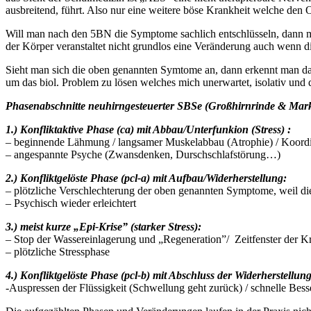
ausbreitend, führt. Also nur eine weitere böse Krankheit welche den
Will man nach den 5BN die Symptome sachlich entschlüsseln, dann m
der Körper veranstaltet nicht grundlos eine Veränderung auch wenn 
Sieht man sich die oben genannten Symtome an, dann erkennt man da
um das biol. Problem zu lösen welches mich unerwartet, isolativ und d
Phasenabschnitte neuhirngesteuerter SBSe (Großhirnrinde & Mark
1.) Konfliktaktive Phase (ca) mit Abbau/Unterfunkion (Stress) :
– beginnende Lähmung / langsamer Muskelabbau (Atrophie) / Koor
– angespannte Psyche (Zwansdenken, Durschschlafstörung…)
2.) Konfliktgelöste Phase (pcl-a) mit Aufbau/Widerherstellung:
– plötzliche Verschlechterung der oben genannten Symptome, weil d
– Psychisch wieder erleichtert
3.) meist kurze „Epi-Krise” (starker Stress):
– Stop der Wassereinlagerung und „Regeneration”/ Zeitfenster der 
– plötzliche Stressphase
4.) Konfliktgelöste Phase (pcl-b) mit Abschluss der Widerherstellung
-Auspressen der Flüssigkeit (Schwellung geht zurück) / schnelle Be