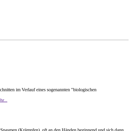
hnitten im Verlauf eines sogenannten "biologischen
r...
d Spasmen (Krämpfen), oft an den Händen beginnend und sich dann