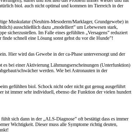
vierungen), startet und löst also das Problem immer wieder und hat
türlich biol. auch nicht optimal und kommen im Tierreich in der
äftige Muskulatur (Neuhirn-Mesoderm/Marklager, Grundgewebe) in
lich) ausschließlich dazu „modelliert” um Lebewesen stark,
 sicherzustellen. Im Falle eines gefühlten „Versagens” reduziert
finde schnell eine Lösung sonst gehst du vor die Hunde”!
in. Hier wird das Gewebe in der ca-Phase unterversorgt und der
t es bei einer Aktivierung Lähmungserscheinungen (Unterfunktion)
abgebaut/schwächer werden. Wie bei Astronauten in der
im gefühlten biol. Schock nicht oder nicht gut genug ausgeführt
 ist immer sehr individuell, ebenso die Funktion der vielen hundert
 fühlt sich dann in der „ALS-Diagnose” oft bestätigt dass es immer
normer Wichtigkeit. Dieser muss alle Symptome richtig deuten,
unkt!