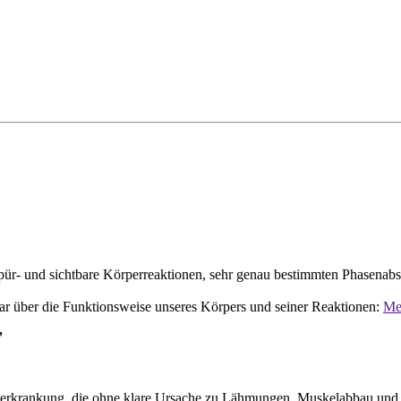
r- und sichtbare Körperreaktionen, sehr genau bestimmten Phasenabsc
dar über die Funktionsweise unseres Körpers und seiner Reaktionen:
Meh
”
venerkrankung, die ohne klare Ursache zu Lähmungen, Muskelabbau un