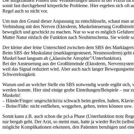
Die aufgezählten Phasen und Veränderungen laufen in der Praxis nicht
somit fast durchgehend körperliche Probleme. Hier ergeben sich oft 
Regel auch so nicht vor.
Um nun den Grund dieser Anpassung zu entschlüsseln, schaut man a
Verbindung mit den Nerven (Ektoderm, Muskelsteuerung Großhirnrind
beweglich und geschickt zu machen. Nur so war es möglich Gefahren 
Mutter Natur einfach die Funktion nach Neuhirnschema. Sie würde sa
Der kleine aber feine Unterschied zwischen dem SBS des Marklagers 
Beim SBS der Muskulatur (marklagergesteuert, Neumosoderm) geht es 
Muskel baut langsam ab („klassische Atrophie”/Unterfunktion).
Bei der Ansteuerung aus der Großhirnrinde (Ektoderm, Nervensystem
weil das Signal reduziert wird. Aber auch nach langer Bewegungsein
Schwerelosigkeit.
Warum und an welcher Stelle ein SBS notwendig wurde ergibt sich, wi
werden konnte. Hier sind einige grobe Einteilungen/Beispiele – nur z
Muskeln!
– Hände/Finger: ungeschickt/zu schwach beim greifen, halten, Klavie
– Beine/Füße: nicht entfliehen, weggehen, gehen, treten können usw.
Somit kann z.B. auch schon die pcl-a Phase (Unterfunktion trotz Rege
nur bergab geht. Der Arzt, so meint man, hatte ja wieder Recht (selb
mögliche Komplikationen erkennen, den Patienten beruhigen und eine