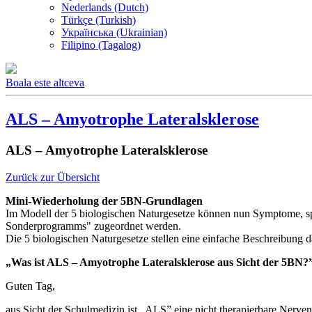
Nederlands (Dutch)
Türkçe (Turkish)
Українська (Ukrainian)
Filipino (Tagalog)
Boala este altceva
ALS – Amyotrophe Lateralsklerose
ALS – Amyotrophe Lateralsklerose
Zurück zur Übersicht
Mini-Wiederholung der 5BN-Grundlagen
Im Modell der 5 biologischen Naturgesetze können nun Symptome, spü
Sonderprogramms" zugeordnet werden.
Die 5 biologischen Naturgesetze stellen eine einfache Beschreibung 
„Was ist ALS – Amyotrophe Lateralsklerose aus Sicht der 5BN?
Guten Tag,
aus Sicht der Schulmedizin ist „ALS” eine nicht therapierbare Ner