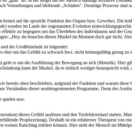
 so „glatt” ab. In der Regel hat der Mensch ständige Rezidive (Neuakti
auch Vernarbungen und bleibende „Schäden”. Derartige Prozesse sind na
m besten auf die spezielle Funktion des Organs bzw. Gewebes. Die kr
e) wurden im Laufe der sogenannten Evolution (entwicklungsgeschicht
effektiv zu begegnen um das Überleben des Individuums und der Gruppe
gen: „Hey, du brauchst diesen Muskel im Moment doch gar nicht. Aber 
und der Großhirnrinde ist folgender:
eher um das Gefühl zu schwach bwz. nicht leistungsfähig genug zu se
) geht es um die Ausführung der Bewegung an sich (Motorik). Hier gib
schränkung kann der Muskel, da er einfach weniger beansprucht wird, 
e bereits oben beschrieben, aufgrund der Funktion und warum diese be
um Verständnis dieser neuhirngesteuerten Programme. Denn der Auslöser
r spielen usw.
neration) dieses Gefühl auslösen und den Teufelskreislauf starten. Man
sterfüllende Prophezeiung). Deshalb ist ein erfahrener Therapeut von e
n weisen Ratschlag erteilen können. Hier steht der Mensch im Mittelp