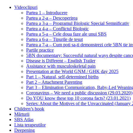
Videoclipuri
Partea 1 – Introducere
Partea a 2-a – Descoperirea
Partea a 3-a – Programul Biologic Special Semnificativ
Partea a 4-a – Conflictul Biologic
Partea a 5-a – Cele doua faze ale unui SBS
Partea a 6-a – Tipurile de tesut
Partea a 7-a – Cum poti sa-ti demonstrezi cele 5BN tie in
Partile practice
5BN documentary: Successful natural ways despite cance
Disease is Different – English Trailer
Assistance with musculoskeletal pain
Presentation at the World GNM / GHK day 2025
Part 1 – Natural, self-determined births
Part 2 – Attachment Parenting
Part 3 – Elimination Communication, Baby-Led Weanin
Coronavirus – We need a public discussion (29.03.2020)
Do YOU know these top 10 corona facts? (23.01.2021)
Series: About the Motives of the Unvaccinated (January
Children’s book
Mărturii
SBS Atlas
Lista terapeutilor
Deepening