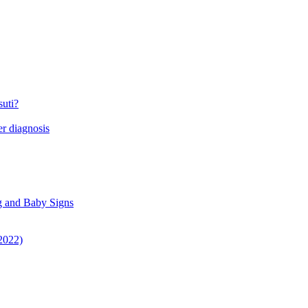
suti?
r diagnosis
g and Baby Signs
 2022)