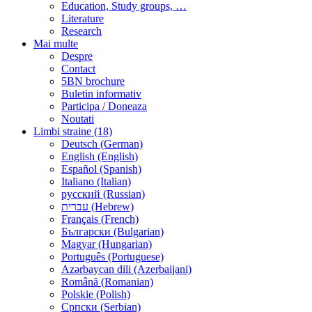
Education, Study groups, …
Literature
Research
Mai multe
Despre
Contact
5BN brochure
Buletin informativ
Participa / Doneaza
Noutati
Limbi straine (18)
Deutsch (German)
English (English)
Español (Spanish)
Italiano (Italian)
русский (Russian)
עברית (Hebrew)
Français (French)
Български (Bulgarian)
Magyar (Hungarian)
Português (Portuguese)
Azərbaycan dili (Azerbaijani)
Română (Romanian)
Polskie (Polish)
Српски (Serbian)