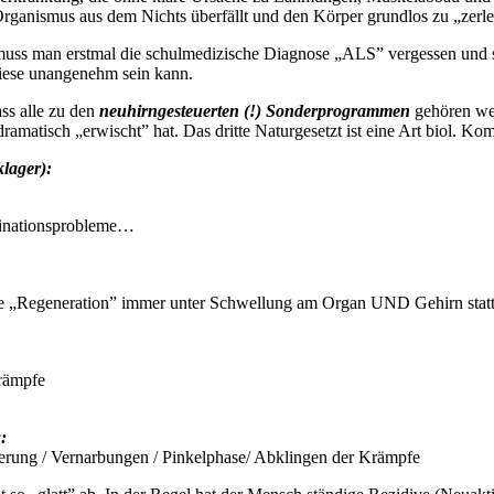
 Organismus aus dem Nichts überfällt und den Körper grundlos zu „zerl
uss man erstmal die schulmedizische Diagnose „ALS” vergessen und si
diese unangenehm sein kann.
ss alle zu den
neuhirngesteuerten (!) Sonderprogrammen
gehören wel
ramatisch „erwischt” hat. Das dritte Naturgesetzt ist eine Art biol. Ko
lager):
dinationsprobleme…
ie „Regeneration” immer unter Schwellung am Organ UND Gehirn statt
Krämpfe
:
sserung / Vernarbungen / Pinkelphase/ Abklingen der Krämpfe